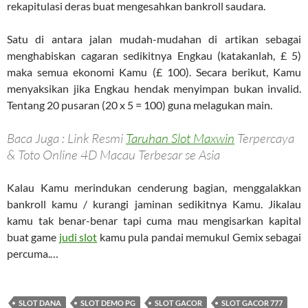
rekapitulasi deras buat mengesahkan bankroll saudara.
Satu di antara jalan mudah-mudahan di artikan sebagai
menghabiskan cagaran sedikitnya Engkau (katakanlah, £ 5)
maka semua ekonomi Kamu (£ 100). Secara berikut, Kamu
menyaksikan jika Engkau hendak menyimpan bukan invalid.
Tentang 20 pusaran (20 x 5 = 100) guna melagukan main.
Baca Juga : Link Resmi
Taruhan Slot Maxwin
Terpercaya
& Toto Online 4D Macau Terbesar se Asia
Kalau Kamu merindukan cenderung bagian, menggalakkan
bankroll kamu / kurangi jaminan sedikitnya Kamu. Jikalau
kamu tak benar-benar tapi cuma mau mengisarkan kapital
buat game
judi slot
kamu pula pandai memukul Gemix sebagai
percuma.…
SLOT DANA
SLOT DEMO PG
SLOT GACOR
SLOT GACOR 777