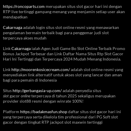
https://roncoparts.com
merupakan situs slot gacor hari ini dengan
RTP live tertinggi gampang menang yang menjamin setiap user akan
mendapatkan
Cakarnaga
adalah login situs slot online resmi yang menawarkan
pengalaman bermain terbaik bagi para penggemar judi slot
terpercaya akses mudah
Link
Cakarnaga
ialah Agen Judi Game Bo Slot Online Terbaik Promo
Bonus Jackpot Terbesar dan Link Daftar Nama Situs Rtp Slot Gacor
Hari Ini Tertinggi dan Terpercaya 2024 Mudah Menang Indonesia.
Link
http://moorenkosicecream.com/
adalah slot online resmi yang
menyediakan link alternatif untuk akses slot yang lancar dan aman
bagi para pemain di Indonesia
Situs
http://gerbangasia-up.com/
adalah penyedia situs
slot
gacor
online
terpercaya di tahun 2025 sekaligus merupakan
provider slot88 resmi dengan winrate 100%!
Platform
https://badakmasfun.shop
daftar situs slot gacor hari ini
yang terpercaya serta dikelola tim professional dari PG Soft slot
gacor dengan tingkat RTP jackpot slot maxwin tertinggi