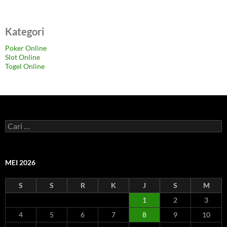
Kategori
Poker Online
Slot Online
Togel Online
C
a
r
i
u
MEI 2026
n
t
S
S
R
K
J
S
M
u
k
1
2
3
:
4
5
6
7
8
9
10