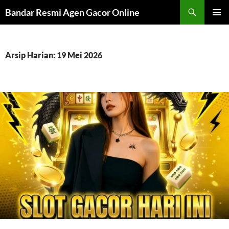
Langsung
Cari
Bandar Resmi Agen Gacor Online
ke
MENU
isi
UTAMA
Arsip Harian: 19 Mei 2026