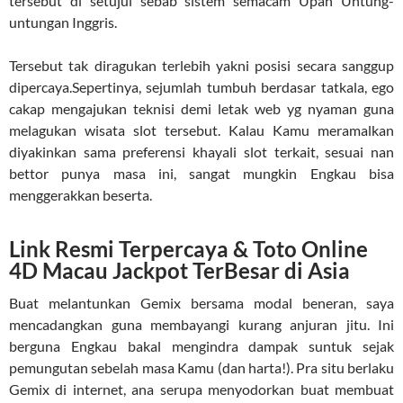
tersebut di setujui sebab sistem semacam Upah Untung-
untungan Inggris.
Tersebut tak diragukan terlebih yakni posisi secara sanggup
dipercaya.Sepertinya, sejumlah tumbuh berdasar tatkala, ego
cakap mengajukan teknisi demi letak web yg nyaman guna
melagukan wisata slot tersebut. Kalau Kamu meramalkan
diyakinkan sama preferensi khayali slot terkait, sesuai nan
bettor punya masa ini, sangat mungkin Engkau bisa
menggerakkan beserta.
Link Resmi Terpercaya & Toto Online
4D Macau Jackpot TerBesar di Asia
Buat melantunkan Gemix bersama modal beneran, saya
mencadangkan guna membayangi kurang anjuran jitu. Ini
berguna Engkau bakal mengindra dampak suntuk sejak
pemungutan sebelah masa Kamu (dan harta!). Pra situ berlaku
Gemix di internet, ana serupa menyodorkan buat membuat