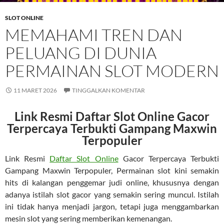
SLOT ONLINE
MEMAHAMI TREN DAN
PELUANG DI DUNIA
PERMAINAN SLOT MODERN
11 MARET 2026
TINGGALKAN KOMENTAR
Link Resmi Daftar Slot Online Gacor
Terpercaya Terbukti Gampang Maxwin
Terpopuler
Link Resmi
Daftar Slot Online
Gacor Terpercaya Terbukti
Gampang Maxwin Terpopuler, Permainan slot kini semakin
hits di kalangan penggemar judi online, khususnya dengan
adanya istilah slot gacor yang semakin sering muncul. Istilah
ini tidak hanya menjadi jargon, tetapi juga menggambarkan
mesin slot yang sering memberikan kemenangan.