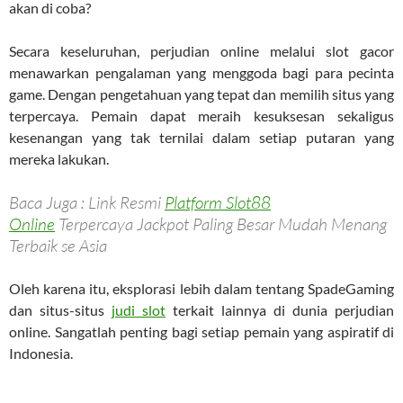
akan di coba?
Secara keseluruhan, perjudian online melalui slot gacor
menawarkan pengalaman yang menggoda bagi para pecinta
game. Dengan pengetahuan yang tepat dan memilih situs yang
terpercaya. Pemain dapat meraih kesuksesan sekaligus
kesenangan yang tak ternilai dalam setiap putaran yang
mereka lakukan.
Baca Juga : Link Resmi
Platform Slot88
Online
Terpercaya Jackpot Paling Besar Mudah Menang
Terbaik se Asia
Oleh karena itu, eksplorasi lebih dalam tentang SpadeGaming
dan situs-situs
judi slot
terkait lainnya di dunia perjudian
online. Sangatlah penting bagi setiap pemain yang aspiratif di
Indonesia.