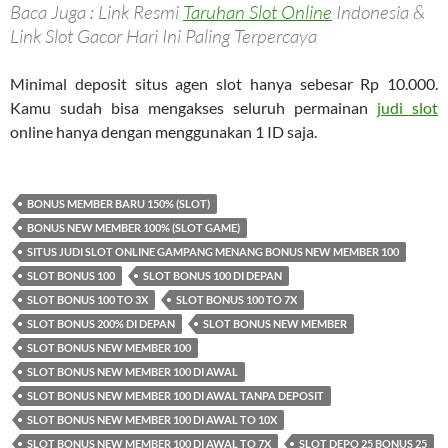
Baca Juga : Link Resmi
Taruhan Slot Online
Indonesia &
Link Slot Gacor Hari Ini Paling Terpercaya
Minimal deposit situs agen slot hanya sebesar Rp 10.000.
Kamu sudah bisa mengakses seluruh permainan
judi slot
online hanya dengan menggunakan 1 ID saja.
BONUS MEMBER BARU 150% (SLOT)
BONUS NEW MEMBER 100% (SLOT GAME)
SITUS JUDI SLOT ONLINE GAMPANG MENANG BONUS NEW MEMBER 100
SLOT BONUS 100
SLOT BONUS 100 DI DEPAN
SLOT BONUS 100 TO 3X
SLOT BONUS 100 TO 7X
SLOT BONUS 200% DI DEPAN
SLOT BONUS NEW MEMBER
SLOT BONUS NEW MEMBER 100
SLOT BONUS NEW MEMBER 100 DI AWAL
SLOT BONUS NEW MEMBER 100 DI AWAL TANPA DEPOSIT
SLOT BONUS NEW MEMBER 100 DI AWAL TO 10X
SLOT BONUS NEW MEMBER 100 DI AWAL TO 7X
SLOT DEPO 25 BONUS 25