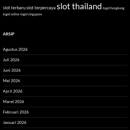
slot thailand
slot terbaru
slot terpercaya
togel hongkong
togel online
togel singapore
ARSIP
Agustus 2026
Juli 2026
Juni 2026
Mei 2026
April 2026
Maret 2026
Februari 2026
Januari 2026