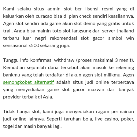
Kami selaku situs admin slot ber lisensi resmi yang di
keluarkan oleh curacao bisa di plan check sendiri keasliannya.
Agen slot sendiri ada game akun slot demo yang gratis untuk
trail. Anda bisa mainin toto slot langsung dari server thailand
terbaru luar negri rekomendasi slot gacor simbol win
sensasional x500 sekarang juga.
Tunggu info konfirmasi withdraw (proses maksimal 3 menit).
Kemudian sejumlah dana tersebut akan masuk ke rekening
bankmu yang telah terdaftar di akun agen slot milikmu. Agen
semongkobet alternatif
adalah situs judi online terpercaya
yang menyediakan game slot gacor maxwin dari banyak
provider terbaik di Asia.
Tidak hanya slot, kami juga menyediakan ragam permainan
judi online lainnya. Seperti taruhan bola, live casino, poker,
togel dan masih banyak lagi.