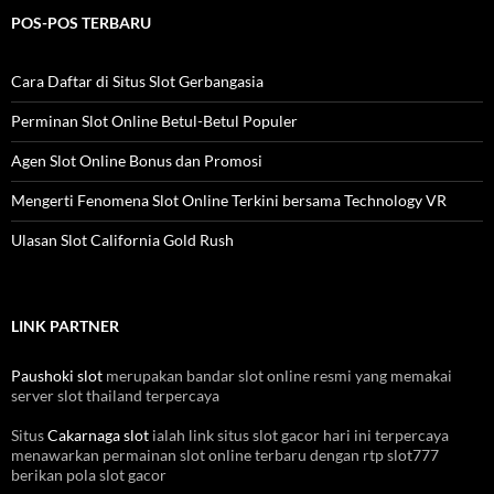
POS-POS TERBARU
Cara Daftar di Situs Slot Gerbangasia
Perminan Slot Online Betul-Betul Populer
Agen Slot Online Bonus dan Promosi
Mengerti Fenomena Slot Online Terkini bersama Technology VR
Ulasan Slot California Gold Rush
LINK PARTNER
Paushoki slot
merupakan bandar slot online resmi yang memakai
server slot thailand terpercaya
Situs
Cakarnaga slot
ialah link situs slot gacor hari ini terpercaya
menawarkan permainan slot online terbaru dengan rtp slot777
berikan pola slot gacor