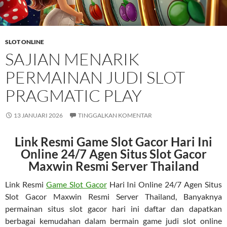
SLOT ONLINE
SAJIAN MENARIK
PERMAINAN JUDI SLOT
PRAGMATIC PLAY
13 JANUARI 2026
TINGGALKAN KOMENTAR
Link Resmi Game Slot Gacor Hari Ini
Online 24/7 Agen Situs Slot Gacor
Maxwin Resmi Server Thailand
Link Resmi
Game Slot Gacor
Hari Ini Online 24/7 Agen Situs
Slot Gacor Maxwin Resmi Server Thailand, Banyaknya
permainan situs slot gacor hari ini daftar dan dapatkan
berbagai kemudahan dalam bermain game judi slot online