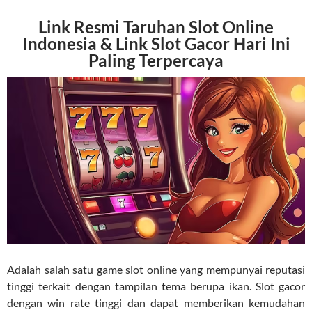
Link Resmi Taruhan Slot Online
Indonesia & Link Slot Gacor Hari Ini
Paling Terpercaya
Adalah salah satu game slot online yang mempunyai reputasi
tinggi terkait dengan tampilan tema berupa ikan. Slot gacor
dengan win rate tinggi dan dapat memberikan kemudahan