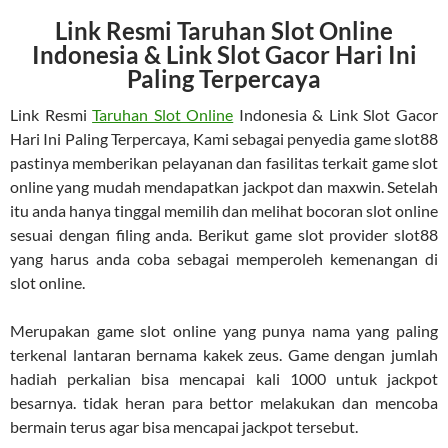
Link Resmi Taruhan Slot Online
Indonesia & Link Slot Gacor Hari Ini
Paling Terpercaya
Link Resmi
Taruhan Slot Online
Indonesia & Link Slot Gacor
Hari Ini Paling Terpercaya, Kami sebagai penyedia game slot88
pastinya memberikan pelayanan dan fasilitas terkait game slot
online yang mudah mendapatkan jackpot dan maxwin. Setelah
itu anda hanya tinggal memilih dan melihat bocoran slot online
sesuai dengan filing anda. Berikut game slot provider slot88
yang harus anda coba sebagai memperoleh kemenangan di
slot online.
Merupakan game slot online yang punya nama yang paling
terkenal lantaran bernama kakek zeus. Game dengan jumlah
hadiah perkalian bisa mencapai kali 1000 untuk jackpot
besarnya. tidak heran para bettor melakukan dan mencoba
bermain terus agar bisa mencapai jackpot tersebut.