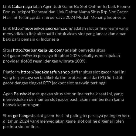
Link
Cakarnaga
ialah Agen Judi Game Bo Slot Online Terbaik Promo
Bonus Jackpot Terbesar dan Link Daftar Nama Situs Rtp Slot Gacor
Hari Ini Tertinggi dan Terpercaya 2024 Mudah Menang Indonesia.
Link
http://moorenkosicecream.com/
adalah slot online resmi yang
menyediakan link alternatif untuk akses slot yang lancar dan aman
bagi para pemain di Indonesia
Situs
http://gerbangasia-up.com/
adalah penyedia situs
slot
gacor
online
terpercaya di tahun 2025 sekaligus merupakan
provider slot88 resmi dengan winrate 100%!
Platform
https://badakmasfun.shop
daftar situs slot gacor hari ini
yang terpercaya serta dikelola tim professional dari PG Soft slot
gacor dengan tingkat RTP jackpot slot maxwin tertinggi
Agen
Paushoki
merupakan situs slot online terbaik saat ini, yang
menyediakan permainan slot gacor pasti akan memberikan kamu
banyak keuntungan.
Situs
gerbangasia
slot gacor hari ini paling terpercaya paling terbaru
di tahun 2024 yang menyediakan game slot online digemari oleh
pecinta slot online..