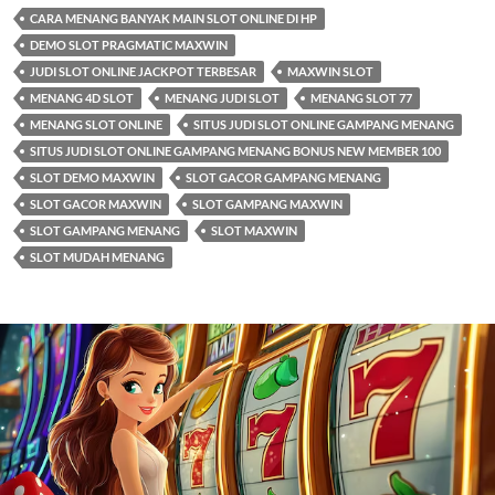
CARA MENANG BANYAK MAIN SLOT ONLINE DI HP
DEMO SLOT PRAGMATIC MAXWIN
JUDI SLOT ONLINE JACKPOT TERBESAR
MAXWIN SLOT
MENANG 4D SLOT
MENANG JUDI SLOT
MENANG SLOT 77
MENANG SLOT ONLINE
SITUS JUDI SLOT ONLINE GAMPANG MENANG
SITUS JUDI SLOT ONLINE GAMPANG MENANG BONUS NEW MEMBER 100
SLOT DEMO MAXWIN
SLOT GACOR GAMPANG MENANG
SLOT GACOR MAXWIN
SLOT GAMPANG MAXWIN
SLOT GAMPANG MENANG
SLOT MAXWIN
SLOT MUDAH MENANG