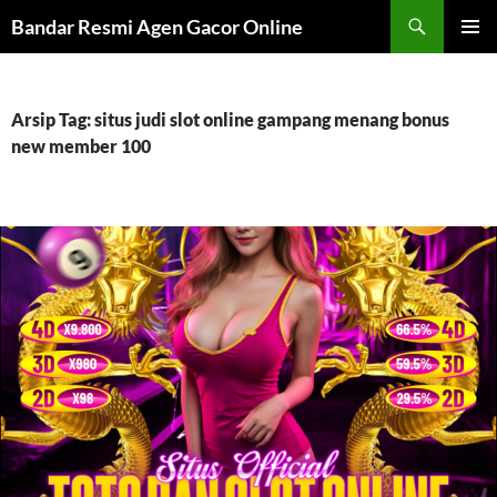
Langsung
Cari
Bandar Resmi Agen Gacor Online
ke
MENU
isi
UTAMA
Arsip Tag: situs judi slot online gampang menang bonus
new member 100