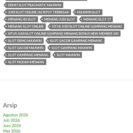
DEMO SLOT PRAGMATIC MAXWIN
JUDI SLOT ONLINE JACKPOT TERBESAR
MAXWIN SLOT
MENANG 4D SLOT
MENANG JUDI SLOT
MENANG SLOT 77
MENANG SLOT ONLINE
SITUS JUDI SLOT ONLINE GAMPANG MENANG
SITUS JUDI SLOT ONLINE GAMPANG MENANG BONUS NEW MEMBER 100
SLOT DEMO MAXWIN
SLOT GACOR GAMPANG MENANG
SLOT GACOR MAXWIN
SLOT GAMPANG MAXWIN
SLOT GAMPANG MENANG
SLOT MAXWIN
SLOT MUDAH MENANG
Arsip
Agustus 2026
Juli 2026
Juni 2026
Mei 2026