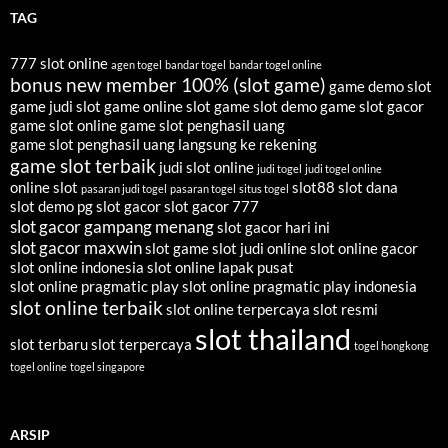
TAG
777 slot online
agen togel
bandar togel
bandar togel online
bonus new member 100% (slot game)
game demo slot
game judi slot
game online slot
game slot demo
game slot gacor
game slot online
game slot penghasil uang
game slot penghasil uang langsung ke rekening
game slot terbaik
judi slot online
judi togel
judi togel online
online slot
slot88
slot dana
pasaran judi togel
pasaran togel
situs togel
slot demo pg
slot gacor
slot gacor 777
slot gacor gampang menang
slot gacor hari ini
slot gacor maxwin
slot game
slot judi online
slot online gacor
slot online indonesia
slot online lapak pusat
slot online pragmatic play
slot online pragmatic play indonesia
slot online terbaik
slot online terpercaya
slot resmi
slot thailand
slot terbaru
slot terpercaya
togel hongkong
togel online
togel singapore
ARSIP