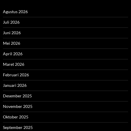
Agustus 2026
Juli 2026
Juni 2026
Mei 2026
April 2026
Maret 2026
Februari 2026
Januari 2026
Desember 2025
November 2025
Oktober 2025
September 2025