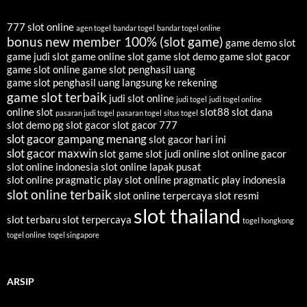
777 slot online
agen togel
bandar togel
bandar togel online
bonus new member 100% (slot game)
game demo slot
game judi slot
game online slot
game slot demo
game slot gacor
game slot online
game slot penghasil uang
game slot penghasil uang langsung ke rekening
game slot terbaik
judi slot online
judi togel
judi togel online
online slot
slot88
slot dana
pasaran judi togel
pasaran togel
situs togel
slot demo pg
slot gacor
slot gacor 777
slot gacor gampang menang
slot gacor hari ini
slot gacor maxwin
slot game
slot judi online
slot online gacor
slot online indonesia
slot online lapak pusat
slot online pragmatic play
slot online pragmatic play indonesia
slot online terbaik
slot online terpercaya
slot resmi
slot thailand
slot terbaru
slot terpercaya
togel hongkong
togel online
togel singapore
ARSIP