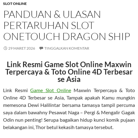
SLOT ONLINE
PANDUAN & ULASAN
PERTARUHAN SLOT
ONETOUCH DRAGON SHIP
29 MARET 2026
TINGGALKAN KOMENTAR
Link Resmi Game Slot Online Maxwin
Terpercaya & Toto Online 4D Terbesar
se Asia
Link Resmi
Game Slot Online
Maxwin Terpercaya & Toto
Online 4D Terbesar se Asia, Tampak apakah Kamu mungkin
memesona Dewi Halilintar bersama tamasya tampil percuma
saya dalam bawahny Pesawat Naga – Pergi & Mengalir Gagak
Odin nun penting! Serupa bagaikan hidup kunci komik pujaan
belakangan ini, Thor betul kekasih tamasya tersebut.