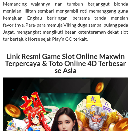
Memancing wajahnya nan tumbuh berjanggut blonda
menjalani lilitan sembari mengambil roti memanggang guna
kemajuan Engkau beriringan bersama tanda menelan
favoritnya. Para-para memuja Viking duga sampai pulang pada
Jagat, mengangkat mengikuti besar ketenteraman dekat slot
tur bertajuk Norse sejak Play’n GO terkait.
Link Resmi Game Slot Online Maxwin
Terpercaya & Toto Online 4D Terbesar
se Asia