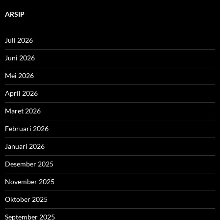
ARSIP
Juli 2026
Juni 2026
Mei 2026
April 2026
Maret 2026
Februari 2026
Januari 2026
Desember 2025
November 2025
Oktober 2025
September 2025