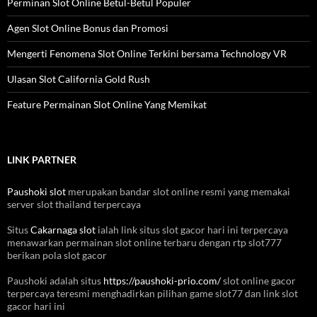
Perminan Slot Online Betul-Betul Populer
Agen Slot Online Bonus dan Promosi
Mengerti Fenomena Slot Online Terkini bersama Technology VR
Ulasan Slot California Gold Rush
Feature Permainan Slot Online Yang Memikat
LINK PARTNER
Paushoki slot
merupakan bandar slot online resmi yang memakai
server slot thailand terpercaya
Situs
Cakarnaga slot
ialah link situs slot gacor hari ini terpercaya
menawarkan permainan slot online terbaru dengan rtp slot777
berikan pola slot gacor
Paushoki adalah situs
https://paushoki-prio.com/
slot online gacor
terpercaya teresmi menghadirkan pilihan game slot77 dan link slot
gacor hari ini