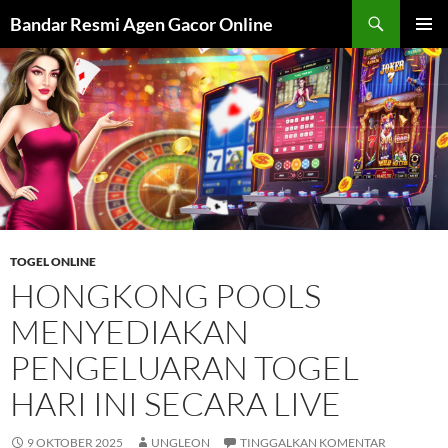
Langsung
Cari
Bandar Resmi Agen Gacor Online
ke
MENU
isi
UTAMA
TOGEL ONLINE
HONGKONG POOLS
MENYEDIAKAN
PENGELUARAN TOGEL
HARI INI SECARA LIVE
9 OKTOBER 2025
UNGLEON
TINGGALKAN KOMENTAR