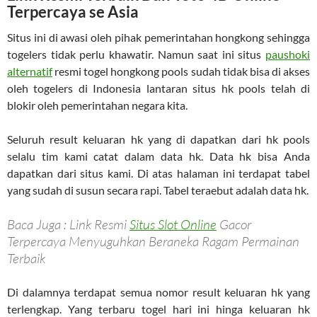
Terpercaya se Asia
Situs ini di awasi oleh pihak pemerintahan hongkong sehingga
togelers tidak perlu khawatir. Namun saat ini situs
paushoki
alternatif
resmi togel hongkong pools sudah tidak bisa di akses
oleh togelers di Indonesia lantaran situs hk pools telah di
blokir oleh pemerintahan negara kita.
Seluruh result keluaran hk yang di dapatkan dari hk pools
selalu tim kami catat dalam data hk. Data hk bisa Anda
dapatkan dari situs kami. Di atas halaman ini terdapat tabel
yang sudah di susun secara rapi. Tabel teraebut adalah data hk.
Baca Juga : Link Resmi
Situs Slot Online
Gacor
Terpercaya Menyuguhkan Beraneka Ragam Permainan
Terbaik
Di dalamnya terdapat semua nomor result keluaran hk yang
terlengkap. Yang terbaru togel hari ini hinga keluaran hk