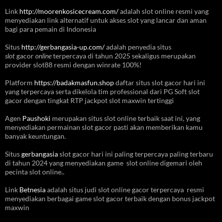
Link
http://moorenkosicecream.com/
adalah slot online resmi yang
menyediakan link alternatif untuk akses slot yang lancar dan aman
bagi para pemain di Indonesia
Situs
http://gerbangasia-up.com/
adalah penyedia situs
slot
gacor
online
terpercaya di tahun 2025 sekaligus merupakan
provider slot88 resmi dengan winrate 100%!
Platform
https://badakmasfun.shop
daftar situs slot gacor hari ini
yang terpercaya serta dikelola tim professional dari PG Soft slot
gacor dengan tingkat RTP jackpot slot maxwin tertinggi
Agen
Paushoki
merupakan situs slot online terbaik saat ini, yang
menyediakan permainan slot gacor pasti akan memberikan kamu
banyak keuntungan.
Situs
gerbangasia
slot gacor hari ini paling terpercaya paling terbaru
di tahun 2024 yang menyediakan game slot online digemari oleh
pecinta slot online..
Link
Betnesia
adalah situs judi slot online gacor terpercaya resmi
menyediakan berbagai game slot gacor terbaik dengan bonus jackpot
maxwin