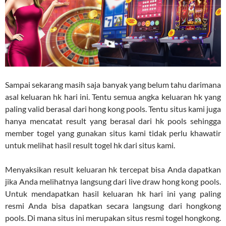
Sampai sekarang masih saja banyak yang belum tahu darimana
asal keluaran hk hari ini. Tentu semua angka keluaran hk yang
paling valid berasal dari hong kong pools. Tentu situs kami juga
hanya mencatat result yang berasal dari hk pools sehingga
member togel yang gunakan situs kami tidak perlu khawatir
untuk melihat hasil result togel hk dari situs kami.
Menyaksikan result keluaran hk tercepat bisa Anda dapatkan
jika Anda melihatnya langsung dari live draw hong kong pools.
Untuk mendapatkan hasil keluaran hk hari ini yang paling
resmi Anda bisa dapatkan secara langsung dari hongkong
pools. Di mana situs ini merupakan situs resmi togel hongkong.