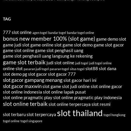
TAG
777 slot online
agen togel
bandar togel
bandar togel online
bonus new member 100% (slot game)
game demo slot
game judi slot
game online slot
game slot demo
game slot gacor
game slot online
game slot penghasil uang
game slot penghasil uang langsung ke rekening
game slot terbaik
judi slot online
judi togel
judi togel online
online slot
slot88
slot dana
pasaran judi togel
pasaran togel
situs togel
slot demo pg
slot gacor
slot gacor 777
slot gacor gampang menang
slot gacor hari ini
slot gacor maxwin
slot game
slot judi online
slot online gacor
slot online indonesia
slot online lapak pusat
slot online pragmatic play
slot online pragmatic play indonesia
slot online terbaik
slot online terpercaya
slot resmi
slot thailand
slot terbaru
slot terpercaya
togel hongkong
togel online
togel singapore