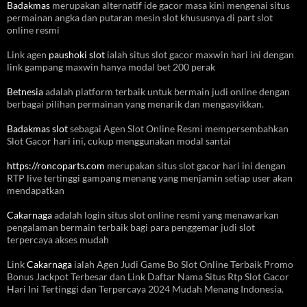
Badakmas
merupakan alternatif ide gacor masa kini mengenai situs
permainan angka dan putaran mesin slot khususnya di part slot
online resmi
Link agen
paushoki slot
ialah situs slot gacor maxwin hari ini dengan
link gampang maxwin hanya modal bet 200 perak
Betnesia
adalah platform terbaik untuk bermain judi online dengan
berbagai pilihan permainan yang menarik dan mengasyikkan.
Badakmas slot
sebagai Agen Slot Online Resmi mempersembahkan
Slot Gacor hari ini, cukup menggunakan modal santai
https://roncoparts.com
merupakan situs slot gacor hari ini dengan
RTP live tertinggi gampang menang yang menjamin setiap user akan
mendapatkan
Cakarnaga
adalah login situs slot online resmi yang menawarkan
pengalaman bermain terbaik bagi para penggemar judi slot
terpercaya akses mudah
Link
Cakarnaga
ialah Agen Judi Game Bo Slot Online Terbaik Promo
Bonus Jackpot Terbesar dan Link Daftar Nama Situs Rtp Slot Gacor
Hari Ini Tertinggi dan Terpercaya 2024 Mudah Menang Indonesia.