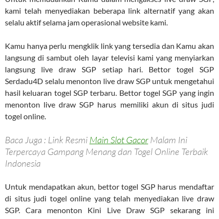
kami telah menyediakan beberapa link alternatif yang akan
selalu aktif selama jam operasional website kami.
Kamu hanya perlu mengklik link yang tersedia dan Kamu akan
langsung di sambut oleh layar televisi kami yang menyiarkan
langsung live draw SGP setiap hari. Bettor togel SGP
Serdadu4D selalu menonton live draw SGP untuk mengetahui
hasil keluaran togel SGP terbaru. Bettor togel SGP yang ingin
menonton live draw SGP harus memiliki akun di situs judi
togel online.
Baca Juga : Link Resmi
Main Slot Gacor
Malam Ini
Terpercaya Gampang Menang dan Togel Online Terbaik
Indonesia
Untuk mendapatkan akun, bettor togel SGP harus mendaftar
di situs judi togel online yang telah menyediakan live draw
SGP. Cara menonton Kini Live Draw SGP sekarang ini