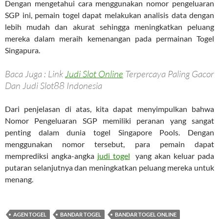
Dengan mengetahui cara menggunakan nomor pengeluaran
SGP ini, pemain togel dapat melakukan analisis data dengan
lebih mudah dan akurat sehingga meningkatkan peluang
mereka dalam meraih kemenangan pada permainan Togel
Singapura.
Baca Juga : Link
Judi Slot Online
Terpercaya Paling Gacor
Dan Judi Slot88 Indonesia
Dari penjelasan di atas, kita dapat menyimpulkan bahwa
Nomor Pengeluaran SGP memiliki peranan yang sangat
penting dalam dunia togel Singapore Pools. Dengan
menggunakan nomor tersebut, para pemain dapat
memprediksi angka-angka
judi togel
yang akan keluar pada
putaran selanjutnya dan meningkatkan peluang mereka untuk
menang.
AGEN TOGEL
BANDAR TOGEL
BANDAR TOGEL ONLINE