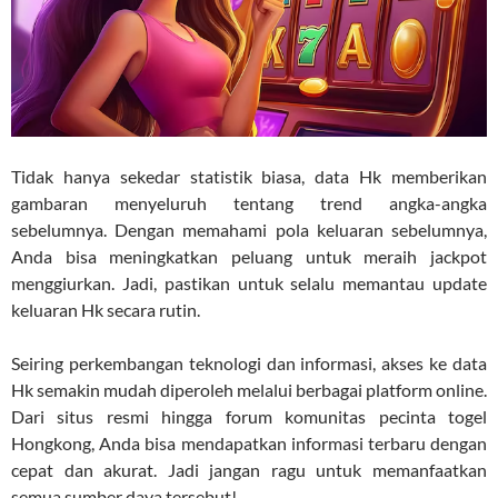
Tidak hanya sekedar statistik biasa, data Hk memberikan
gambaran menyeluruh tentang trend angka-angka
sebelumnya. Dengan memahami pola keluaran sebelumnya,
Anda bisa meningkatkan peluang untuk meraih jackpot
menggiurkan. Jadi, pastikan untuk selalu memantau update
keluaran Hk secara rutin.
Seiring perkembangan teknologi dan informasi, akses ke data
Hk semakin mudah diperoleh melalui berbagai platform online.
Dari situs resmi hingga forum komunitas pecinta togel
Hongkong, Anda bisa mendapatkan informasi terbaru dengan
cepat dan akurat. Jadi jangan ragu untuk memanfaatkan
semua sumber daya tersebut!