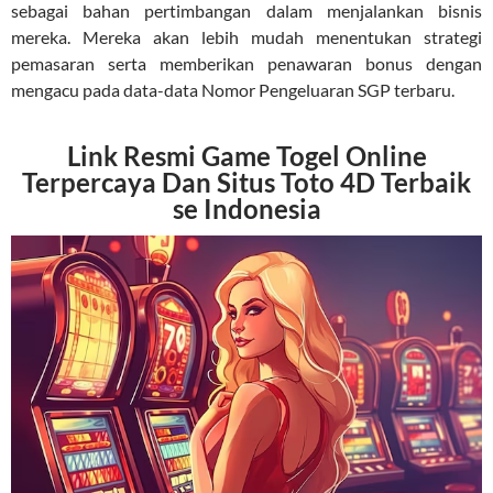
sebagai bahan pertimbangan dalam menjalankan bisnis
mereka. Mereka akan lebih mudah menentukan strategi
pemasaran serta memberikan penawaran bonus dengan
mengacu pada data-data Nomor Pengeluaran SGP terbaru.
Link Resmi Game Togel Online
Terpercaya Dan Situs Toto 4D Terbaik
se Indonesia