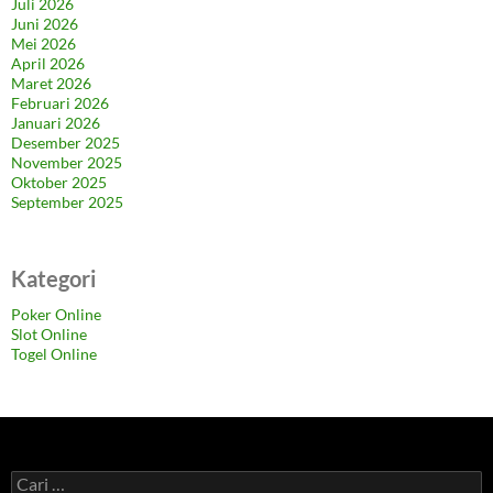
Juli 2026
Juni 2026
Mei 2026
April 2026
Maret 2026
Februari 2026
Januari 2026
Desember 2025
November 2025
Oktober 2025
September 2025
Kategori
Poker Online
Slot Online
Togel Online
C