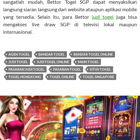
sangatlah mudah, Bettor Togel SGP dapat menyaksikan
langsung siaran langsung dari website ataupun aplikasi mobile
yang tersedia. Selain itu, para Bettor
judi togel
juga bisa
mengakses live draw SGP di televisi lokal maupun
internasional.
AGEN TOGEL
BANDAR TOGEL
BANDAR TOGEL ONLINE
JUDI TOGEL
JUDI TOGEL ONLINE
MAIN TOGEL
PASARAN JUDI TOGEL
PASARAN TOGEL
SITUS TOGEL
TOGEL HONGKONG
TOGEL ONLINE
TOGEL SINGAPORE