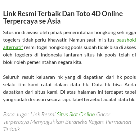
Link Resmi Terbaik Dan Toto 4D Online
Terpercaya se Asia
Situs ini di awasi oleh pihak pemerintahan hongkong sehingga
togelers tidak perlu khawatir. Namun saat ini situs
paushoki
alternatif
resmi togel hongkong pools sudah tidak bisa di akses
oleh togelers di Indonesia lantaran situs hk pools telah di
blokir oleh pemerintahan negara kita.
Seluruh result keluaran hk yang di dapatkan dari hk pools
selalu tim kami catat dalam data hk. Data hk bisa Anda
dapatkan dari situs kami. Di atas halaman ini terdapat tabel
yang sudah di susun secara rapi. Tabel teraebut adalah data hk.
Baca Juga : Link Resmi
Situs Slot Online
Gacor
Terpercaya Menyuguhkan Beraneka Ragam Permainan
Terbaik