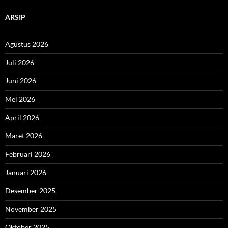
ARSIP
Agustus 2026
Juli 2026
Juni 2026
Mei 2026
April 2026
Maret 2026
Februari 2026
Januari 2026
Desember 2025
November 2025
Oktober 2025