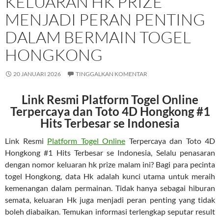
KELUARAN HK PRIZE
MENJADI PERAN PENTING
DALAM BERMAIN TOGEL
HONGKONG
20 JANUARI 2026
TINGGALKAN KOMENTAR
Link Resmi Platform Togel Online
Terpercaya dan Toto 4D Hongkong #1
Hits Terbesar se Indonesia
Link Resmi
Platform Togel Online
Terpercaya dan Toto 4D
Hongkong #1 Hits Terbesar se Indonesia, Selalu penasaran
dengan nomor keluaran hk prize malam ini? Bagi para pecinta
togel Hongkong, data Hk adalah kunci utama untuk meraih
kemenangan dalam permainan. Tidak hanya sebagai hiburan
semata, keluaran Hk juga menjadi peran penting yang tidak
boleh diabaikan. Temukan informasi terlengkap seputar result