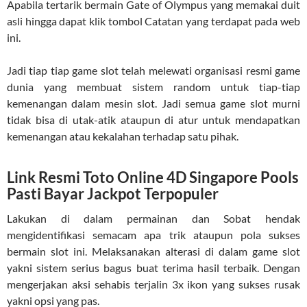
Apabila tertarik bermain Gate of Olympus yang memakai duit
asli hingga dapat klik tombol Catatan yang terdapat pada web
ini.
Jadi tiap tiap game slot telah melewati organisasi resmi game
dunia yang membuat sistem random untuk tiap-tiap
kemenangan dalam mesin slot. Jadi semua game slot murni
tidak bisa di utak-atik ataupun di atur untuk mendapatkan
kemenangan atau kekalahan terhadap satu pihak.
Link Resmi Toto Online 4D Singapore Pools
Pasti Bayar Jackpot Terpopuler
Lakukan di dalam permainan dan Sobat hendak
mengidentifikasi semacam apa trik ataupun pola sukses
bermain slot ini. Melaksanakan alterasi di dalam game slot
yakni sistem serius bagus buat terima hasil terbaik. Dengan
mengerjakan aksi sehabis terjalin 3x ikon yang sukses rusak
yakni opsi yang pas.