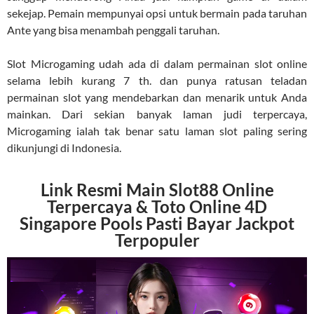
sekejap. Pemain mempunyai opsi untuk bermain pada taruhan
Ante yang bisa menambah penggali taruhan.
Slot Microgaming udah ada di dalam permainan slot online
selama lebih kurang 7 th. dan punya ratusan teladan
permainan slot yang mendebarkan dan menarik untuk Anda
mainkan. Dari sekian banyak laman judi terpercaya,
Microgaming ialah tak benar satu laman slot paling sering
dikunjungi di Indonesia.
Link Resmi Main Slot88 Online
Terpercaya & Toto Online 4D
Singapore Pools Pasti Bayar Jackpot
Terpopuler