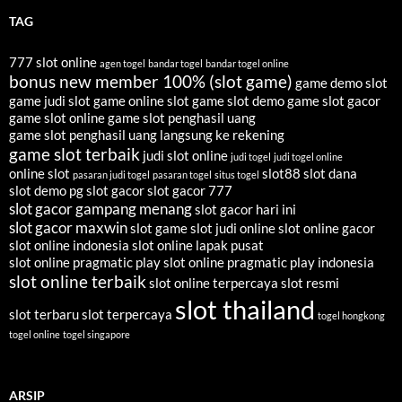
TAG
777 slot online
agen togel
bandar togel
bandar togel online
bonus new member 100% (slot game)
game demo slot
game judi slot
game online slot
game slot demo
game slot gacor
game slot online
game slot penghasil uang
game slot penghasil uang langsung ke rekening
game slot terbaik
judi slot online
judi togel
judi togel online
online slot
slot88
slot dana
pasaran judi togel
pasaran togel
situs togel
slot demo pg
slot gacor
slot gacor 777
slot gacor gampang menang
slot gacor hari ini
slot gacor maxwin
slot game
slot judi online
slot online gacor
slot online indonesia
slot online lapak pusat
slot online pragmatic play
slot online pragmatic play indonesia
slot online terbaik
slot online terpercaya
slot resmi
slot thailand
slot terbaru
slot terpercaya
togel hongkong
togel online
togel singapore
ARSIP