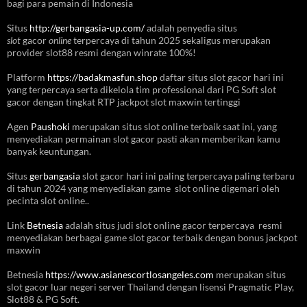
bagi para pemain di Indonesia
Situs
http://gerbangasia-up.com/
adalah penyedia situs
slot
gacor
online
terpercaya di tahun 2025 sekaligus merupakan
provider slot88 resmi dengan winrate 100%!
Platform
https://badakmasfun.shop
daftar situs slot gacor hari ini
yang terpercaya serta dikelola tim professional dari PG Soft slot
gacor dengan tingkat RTP jackpot slot maxwin tertinggi
Agen
Paushoki
merupakan situs slot online terbaik saat ini, yang
menyediakan permainan slot gacor pasti akan memberikan kamu
banyak keuntungan.
Situs
gerbangasia
slot gacor hari ini paling terpercaya paling terbaru
di tahun 2024 yang menyediakan game slot online digemari oleh
pecinta slot online..
Link
Betnesia
adalah situs judi slot online gacor terpercaya resmi
menyediakan berbagai game slot gacor terbaik dengan bonus jackpot
maxwin
Betnesia
https://www.asianescortlosangeles.com
merupakan situs
slot gacor luar negeri server Thailand dengan lisensi Pragmatic Play,
Slot88 & PG Soft.