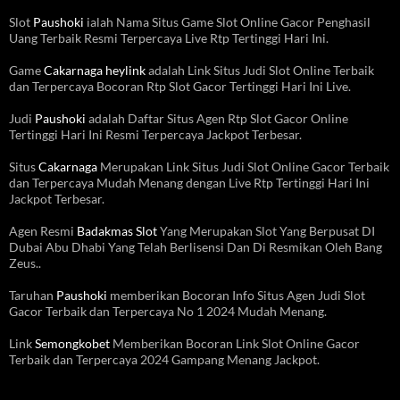
Slot
Paushoki
ialah Nama Situs Game Slot Online Gacor Penghasil
Uang Terbaik Resmi Terpercaya Live Rtp Tertinggi Hari Ini.
Game
Cakarnaga heylink
adalah Link Situs Judi Slot Online Terbaik
dan Terpercaya Bocoran Rtp Slot Gacor Tertinggi Hari Ini Live.
Judi
Paushoki
adalah Daftar Situs Agen Rtp Slot Gacor Online
Tertinggi Hari Ini Resmi Terpercaya Jackpot Terbesar.
Situs
Cakarnaga
Merupakan Link Situs Judi Slot Online Gacor Terbaik
dan Terpercaya Mudah Menang dengan Live Rtp Tertinggi Hari Ini
Jackpot Terbesar.
Agen Resmi
Badakmas Slot
Yang Merupakan Slot Yang Berpusat DI
Dubai Abu Dhabi Yang Telah Berlisensi Dan Di Resmikan Oleh Bang
Zeus..
Taruhan
Paushoki
memberikan Bocoran Info Situs Agen Judi Slot
Gacor Terbaik dan Terpercaya No 1 2024 Mudah Menang.
Link
Semongkobet
Memberikan Bocoran Link Slot Online Gacor
Terbaik dan Terpercaya 2024 Gampang Menang Jackpot.