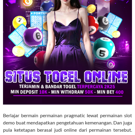
Berlajar bermain permainan pragmatic lewat permainan slot
demo buat mendapatkan pengetahuan kemenangan. Dan juga
pula ketetapan berasal judi online dari permainan tersebut.