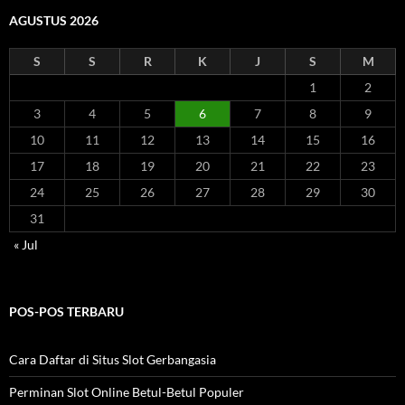
i
u
AGUSTUS 2026
n
t
S
S
R
K
J
S
M
u
k
1
2
:
3
4
5
6
7
8
9
10
11
12
13
14
15
16
17
18
19
20
21
22
23
24
25
26
27
28
29
30
31
« Jul
POS-POS TERBARU
Cara Daftar di Situs Slot Gerbangasia
Perminan Slot Online Betul-Betul Populer