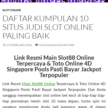
SLOT ONLINE
DAFTAR KUMPULAN 10
SITUS JUDI SLOT ONLINE
PALING BAIK
22 FEBRUARI 2026
TINGGALKAN KOMENTAR
Link Resmi Main Slot88 Online
Terpercaya & Toto Online 4D
Singapore Pools Pasti Bayar Jackpot
Terpopuler
Link Resmi
Main Slot88 Online
Terpercaya & Toto Online 4D
Singapore Pools Pasti Bayar Jackpot Terpopuler, Dan Anda
sanggup menempatkan slot online bet kecil di tiap-tiap tiap-
tiap permainan mesin slot. Di masa depan, turbo spin ini
sanggup mendorong Anda jadi kampiun game di dalam