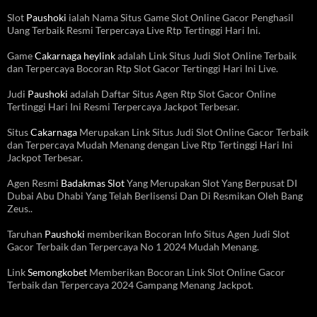
Slot
Paushoki
ialah Nama Situs Game Slot Online Gacor Penghasil
Uang Terbaik Resmi Terpercaya Live Rtp Tertinggi Hari Ini.
Game
Cakarnaga heylink
adalah Link Situs Judi Slot Online Terbaik
dan Terpercaya Bocoran Rtp Slot Gacor Tertinggi Hari Ini Live.
Judi
Paushoki
adalah Daftar Situs Agen Rtp Slot Gacor Online
Tertinggi Hari Ini Resmi Terpercaya Jackpot Terbesar.
Situs
Cakarnaga
Merupakan Link Situs Judi Slot Online Gacor Terbaik
dan Terpercaya Mudah Menang dengan Live Rtp Tertinggi Hari Ini
Jackpot Terbesar.
Agen Resmi
Badakmas Slot
Yang Merupakan Slot Yang Berpusat DI
Dubai Abu Dhabi Yang Telah Berlisensi Dan Di Resmikan Oleh Bang
Zeus..
Taruhan
Paushoki
memberikan Bocoran Info Situs Agen Judi Slot
Gacor Terbaik dan Terpercaya No 1 2024 Mudah Menang.
Link
Semongkobet
Memberikan Bocoran Link Slot Online Gacor
Terbaik dan Terpercaya 2024 Gampang Menang Jackpot.