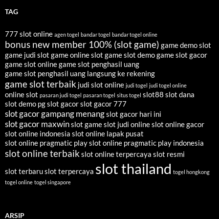
TAG
777 slot online
agen togel
bandar togel
bandar togel online
bonus new member 100% (slot game)
game demo slot
game judi slot
game online slot
game slot demo
game slot gacor
game slot online
game slot penghasil uang
game slot penghasil uang langsung ke rekening
game slot terbaik
judi slot online
judi togel
judi togel online
online slot
slot88
slot dana
pasaran judi togel
pasaran togel
situs togel
slot demo pg
slot gacor
slot gacor 777
slot gacor gampang menang
slot gacor hari ini
slot gacor maxwin
slot game
slot judi online
slot online gacor
slot online indonesia
slot online lapak pusat
slot online pragmatic play
slot online pragmatic play indonesia
slot online terbaik
slot online terpercaya
slot resmi
slot thailand
slot terbaru
slot terpercaya
togel hongkong
togel online
togel singapore
ARSIP