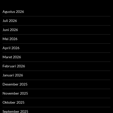
Agustus 2026
Juli 2026
Juni 2026
Mei 2026
April 2026
Maret 2026
Februari 2026
Januari 2026
Desember 2025
November 2025
Oktober 2025
September 2025