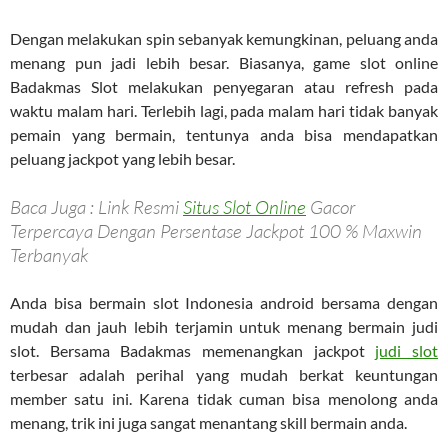
Dengan melakukan spin sebanyak kemungkinan, peluang anda
menang pun jadi lebih besar. Biasanya, game slot online
Badakmas Slot melakukan penyegaran atau refresh pada
waktu malam hari. Terlebih lagi, pada malam hari tidak banyak
pemain yang bermain, tentunya anda bisa mendapatkan
peluang jackpot yang lebih besar.
Baca Juga : Link Resmi
Situs Slot Online
Gacor
Terpercaya Dengan Persentase Jackpot 100 % Maxwin
Terbanyak
Anda bisa bermain slot Indonesia android bersama dengan
mudah dan jauh lebih terjamin untuk menang bermain judi
slot. Bersama Badakmas memenangkan jackpot
judi slot
terbesar adalah perihal yang mudah berkat keuntungan
member satu ini. Karena tidak cuman bisa menolong anda
menang, trik ini juga sangat menantang skill bermain anda.