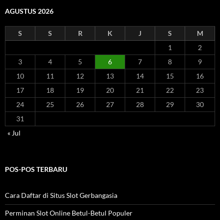
i
u
AGUSTUS 2026
n
t
S
S
R
K
J
S
M
u
k
1
2
:
3
4
5
6
7
8
9
10
11
12
13
14
15
16
17
18
19
20
21
22
23
24
25
26
27
28
29
30
31
« Jul
POS-POS TERBARU
Cara Daftar di Situs Slot Gerbangasia
Perminan Slot Online Betul-Betul Populer