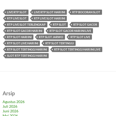
LIVE RTP SLOT
LIVE RTP SLOT HARI INI
RTP BOCORAN SLOT
RTP LIVE SLOT
RTP LIVE SLOT HARI INI
RTP LIVE SLOT TERLENGKAP
RTP SLOT
RTP SLOT GACOR
RTP SLOT GACOR HARI INI
RTP SLOT GACOR HARI INI LIVE
RTP SLOT HARI INI
RTP SLOT JARWO
RTP SLOT LIVE
RTP SLOT LIVE HARI INI
RTP SLOT TERTINGGI
RTP SLOT TERTINGGI HARI INI
RTP SLOT TERTINGGI HARI INI LIVE
SLOT RTP TERTINGGI HARI INI
Arsip
Agustus 2026
Juli 2026
Juni 2026
Mei 2026