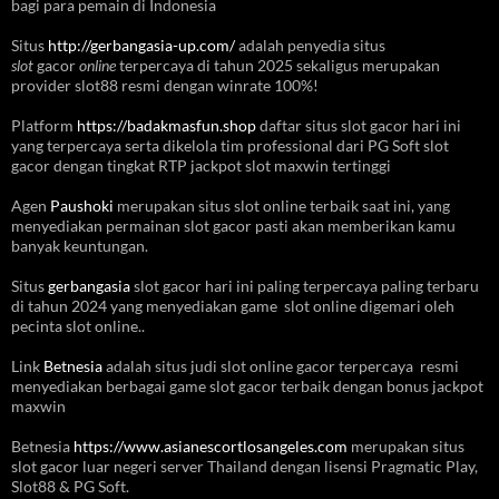
bagi para pemain di Indonesia
Situs
http://gerbangasia-up.com/
adalah penyedia situs
slot
gacor
online
terpercaya di tahun 2025 sekaligus merupakan
provider slot88 resmi dengan winrate 100%!
Platform
https://badakmasfun.shop
daftar situs slot gacor hari ini
yang terpercaya serta dikelola tim professional dari PG Soft slot
gacor dengan tingkat RTP jackpot slot maxwin tertinggi
Agen
Paushoki
merupakan situs slot online terbaik saat ini, yang
menyediakan permainan slot gacor pasti akan memberikan kamu
banyak keuntungan.
Situs
gerbangasia
slot gacor hari ini paling terpercaya paling terbaru
di tahun 2024 yang menyediakan game slot online digemari oleh
pecinta slot online..
Link
Betnesia
adalah situs judi slot online gacor terpercaya resmi
menyediakan berbagai game slot gacor terbaik dengan bonus jackpot
maxwin
Betnesia
https://www.asianescortlosangeles.com
merupakan situs
slot gacor luar negeri server Thailand dengan lisensi Pragmatic Play,
Slot88 & PG Soft.