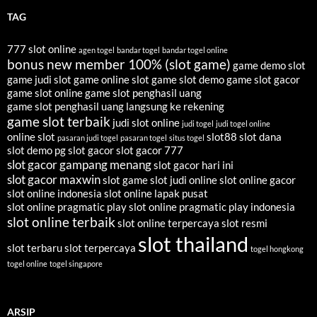
TAG
777 slot online
agen togel
bandar togel
bandar togel online
bonus new member 100% (slot game)
game demo slot
game judi slot
game online slot
game slot demo
game slot gacor
game slot online
game slot penghasil uang
game slot penghasil uang langsung ke rekening
game slot terbaik
judi slot online
judi togel
judi togel online
online slot
slot88
slot dana
pasaran judi togel
pasaran togel
situs togel
slot demo pg
slot gacor
slot gacor 777
slot gacor gampang menang
slot gacor hari ini
slot gacor maxwin
slot game
slot judi online
slot online gacor
slot online indonesia
slot online lapak pusat
slot online pragmatic play
slot online pragmatic play indonesia
slot online terbaik
slot online terpercaya
slot resmi
slot thailand
slot terbaru
slot terpercaya
togel hongkong
togel online
togel singapore
ARSIP