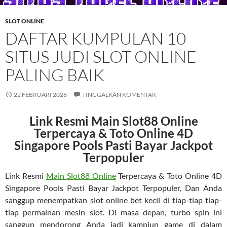
SLOT ONLINE
DAFTAR KUMPULAN 10
SITUS JUDI SLOT ONLINE
PALING BAIK
22 FEBRUARI 2026
TINGGALKAN KOMENTAR
Link Resmi Main Slot88 Online
Terpercaya & Toto Online 4D
Singapore Pools Pasti Bayar Jackpot
Terpopuler
Link Resmi
Main Slot88 Online
Terpercaya & Toto Online 4D
Singapore Pools Pasti Bayar Jackpot Terpopuler, Dan Anda
sanggup menempatkan slot online bet kecil di tiap-tiap tiap-
tiap permainan mesin slot. Di masa depan, turbo spin ini
sanggup mendorong Anda jadi kampiun game di dalam