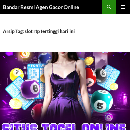
Langsung
Cari
Bandar Resmi Agen Gacor Online
ke
MENU
isi
UTAMA
Arsip Tag: slot rtp tertinggi hari ini