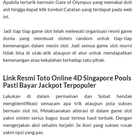
Apabila tertarik bermain Gate of Olympus yang memakai duit
asli hingga dapat klik tombol Catatan yang terdapat pada web
ini.
Jadi tiap tiap game slot telah melewati organisasi resmi game
dunia yang membuat sistem random untuk tiap-tiap
kemenangan dalam mesin slot. Jadi semua game slot murni
tidak bisa di utak-atik ataupun di atur untuk mendapatkan
kemenangan atau kekalahan terhadap satu pihak.
Link Resmi Toto Online 4D Singapore Pools
Pasti Bayar Jackpot Terpopuler
Lakukan di dalam permainan dan Sobat hendak
mengidentifikasi semacam apa trik ataupun pola sukses
bermain slot ini. Melaksanakan alterasi di dalam game slot
yakni sistem serius bagus buat terima hasil terbaik. Dengan
mengerjakan aksi sehabis terjalin 3x ikon yang sukses rusak
yakni opsi yang pas.